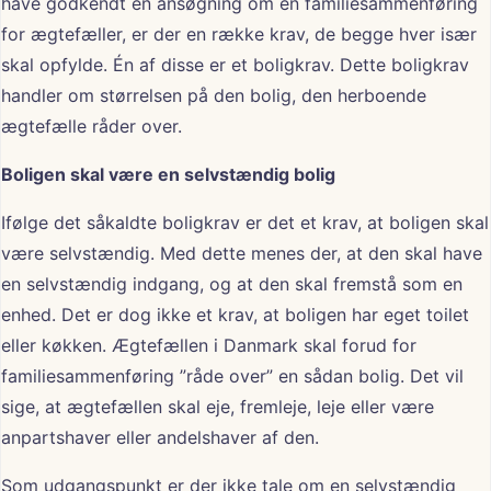
have godkendt en ansøgning om en familiesammenføring
for ægtefæller, er der en række krav, de begge hver især
skal opfylde. Én af disse er et boligkrav. Dette boligkrav
handler om størrelsen på den bolig, den herboende
ægtefælle råder over.
Boligen skal være en selvstændig bolig
Ifølge det såkaldte boligkrav er det et krav, at boligen skal
være selvstændig. Med dette menes der, at den skal have
en selvstændig indgang, og at den skal fremstå som en
enhed. Det er dog ikke et krav, at boligen har eget toilet
eller køkken. Ægtefællen i Danmark skal forud for
familiesammenføring ”råde over” en sådan bolig. Det vil
sige, at ægtefællen skal eje, fremleje, leje eller være
anpartshaver eller andelshaver af den.
Som udgangspunkt er der ikke tale om en selvstændig