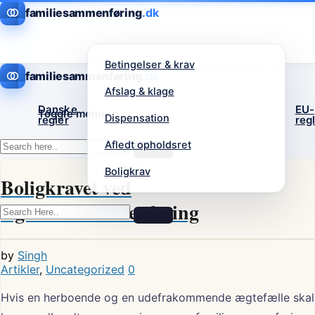
familiesammenføring
Betingelser & krav
familiesammenføring
Afslag & klage
Danske
EU-
Toggle menu
Dispensation
regler
reg
Afledt opholdsret
Boligkrav
Boligkravet ved
ægtefællesammenføring
by
Singh
Artikler
,
Uncategorized
0
Hvis en herboende og en udefrakommende ægtefælle skal