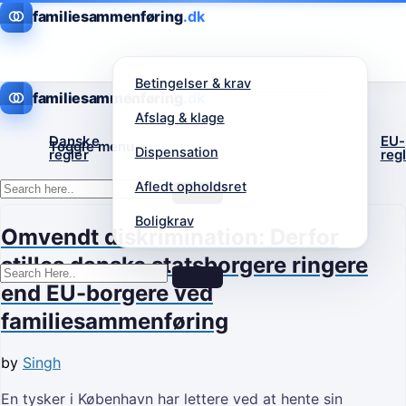
familiesammenføring
Betingelser & krav
familiesammenføring
Afslag & klage
Danske
EU-
Toggle menu
Dispensation
regler
reg
Afledt opholdsret
Boligkrav
Omvendt diskrimination: Derfor
stilles danske statsborgere ringere
end EU-borgere ved
familiesammenføring
by
Singh
En tysker i København har lettere ved at hente sin