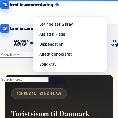
familiesammenføring
Betingelser & krav
familiesammenføring
Afslag & klage
Danske
EU-
Toggle menu
Dispensation
regler
reg
Afledt opholdsret
Boligkrav
SCHENGEN · SINGH LAW
Turistvisum til Danmark